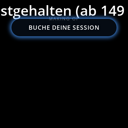
estgehalten (ab 149 
MAKING OF
BUCHE DEINE SESSION