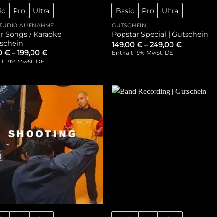
ic
Pro
Ultra
Basic
Pro
Ultra
TUDIO AUFNAHME
GUTSCHEIN
r Songs / Karaoke
Popstar Special | Gutschein
tschein
149,00
€
–
249,00
€
00
€
–
199,00
€
Enthält 19% MwSt. DE
lt 19% MwSt. DE