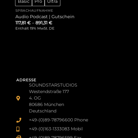
Basic
Pro
Ultra
SPRACHAUFNAHME
Audio Podcast | Gutschein
117,81
€
–
891,31
€
Enthält 19% MwSt. DE
ADRESSE
SOUNDSTARSTUDIOS
Westendstraße 177
4. OG
80686 München
Deutschland
+49-(0)89-78796600 Phone
+49-(0)163-1333083 Mobil
+49-(0)89-78796599 Fax