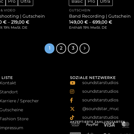
ic
Pro
Ultra
Basic
Pro
Ultra
 & VIDEO
GUTSCHEIN
shooting | Gutschein
Band Recording | Gutschein
00
€
–
219,00
€
149,00
€
–
699,00
€
lt 19% MwSt. DE
Enthält 19% MwSt. DE
1
2
3
 LISTE
SOZIALE NETZWERKE
soundstarstudios
Kontakt
soundstarstudios
Standort
soundstarstudios
Karriere / Sprecher
@soundstar_muc
Gutscheine
soundstarstudios
Fashion Store
AKZEPTIERTE ZAHLUNGSARTEN
Impressum