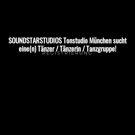
SOUNDSTARSTUDIOS Tonstudio München sucht
eine(n) Tänzer / Tänzerin / Tanzgruppe!
REGISTRIERUNG