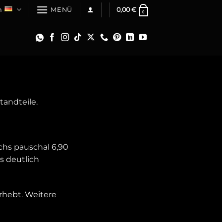
h
0,00
€
MENÜ
0
tandteile.
chs pauschal 6,90
s deutlich
erhebt. Weitere