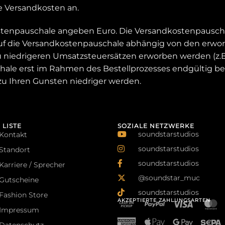
ine Versandkosten an.
tenpauschale angeben Euro. Die Versandkostenpauscha
auf die Versandkostenpauschale abhängig von den erw
u niedrigeren Umsatzsteuersätzen erworben werden (z.B
chale erst im Rahmen des Bestellprozesses endgültig 
 zu Ihren Gunsten niedriger werden.
 LISTE
SOZIALE NETZWERKE
soundstarstudios
Kontakt
soundstarstudios
Standort
soundstarstudios
Karriere / Sprecher
@soundstar_muc
Gutscheine
soundstarstudios
Fashion Store
AKZEPTIERTE ZAHLUNGSARTEN
Impressum
Datenschutz