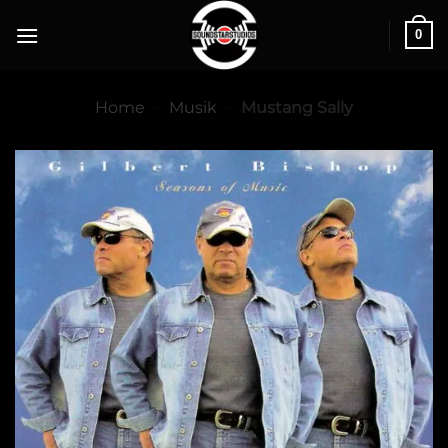
0
Home
-
Musik
-
Mustang Sally