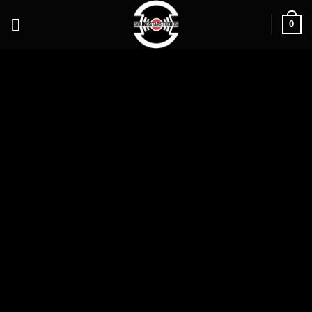
0
3 TRACKS
00:00