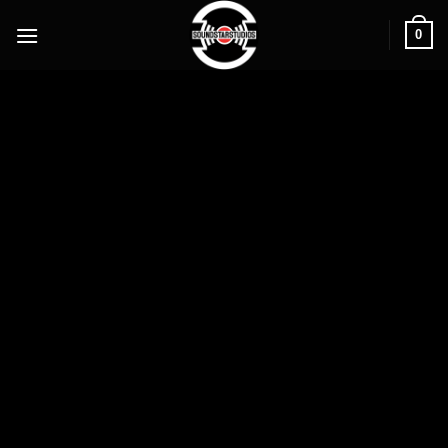
0
3 TRACKS
00:00