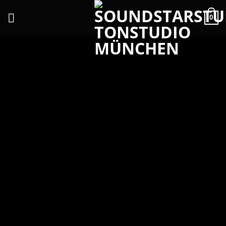
0
3 TRACKS
00:00