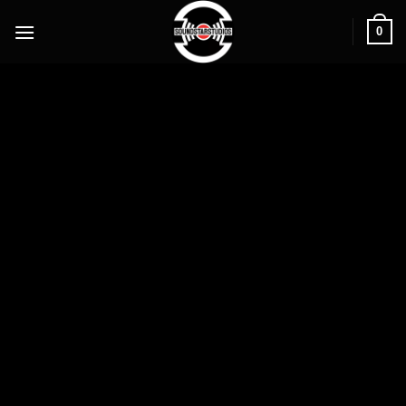
0
3 TRACKS
00:00