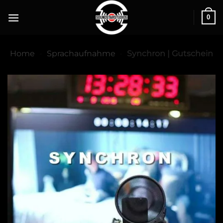
0
Home
-
Sprachaufnahme
-
Synchron | Gutschein