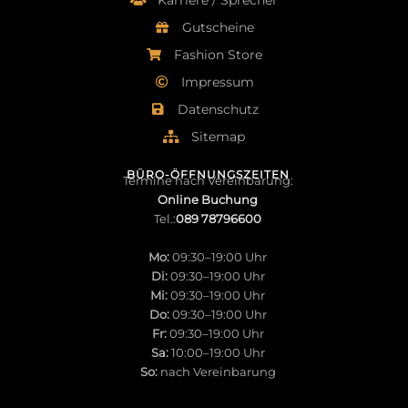
Gutscheine
Fashion Store
Impressum
Datenschutz
Sitemap
BÜRO-ÖFFNUNGSZEITEN
Termine nach Vereinbarung:
Online Buchung
Tel.:
089 78796600
Mo:
09:30–19:00 Uhr
Di:
09:30–19:00 Uhr
Mi:
09:30–19:00 Uhr
Do:
09:30–19:00 Uhr
Fr:
09:30–19:00 Uhr
Sa:
10:00–19:00 Uhr
So:
nach Vereinbarung