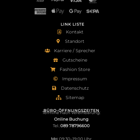
LINK LISTE
Kontakt
Standort
Karriere / Sprecher
Gutscheine
Fashion Store
Impressum
Datenschutz
Sitemap
BÜRO-ÖFFNUNGSZEITEN
Termine nach Vereinbarung:
Online Buchung
Tel.:
089 78796600
Mo:
09:30–19:00 Uhr