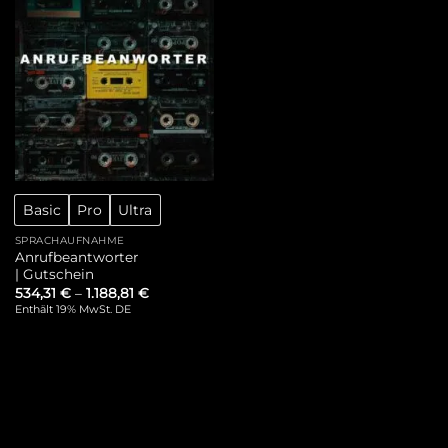
Basic
Pro
Ultra
SPRACHAUFNAHME
Anrufbeantworter
| Gutschein
534,31
€
–
1.188,81
€
Enthält 19% MwSt. DE