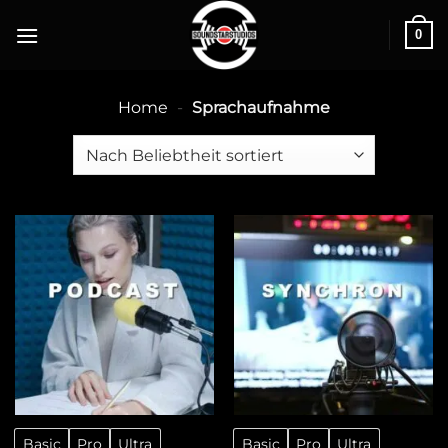
0
Home
-
Sprachaufnahme
Basic
Pro
Ultra
Basic
Pro
Ultra