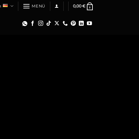
h
0,00
€
MENÜ
0