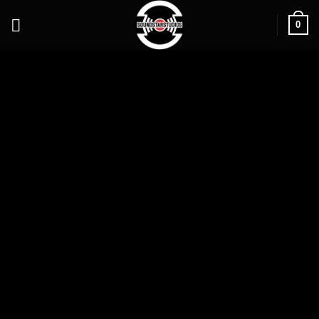
0
3 TRACKS
00:00